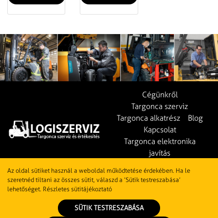
Cégünkről
Targonca szerviz
Targonca alkatrész
Blog
Kapcsolat
Targonca elektronika
javítás
Használt targonca
Az oldal sütiket használ a weboldal működtetése érdekében. Ha le
szeretnéd tiltani az összes sütit, válaszd a ’Sütik testreszabása’
lehetőséget.
Részletes sütitájékoztató
SÜTIK TESTRESZABÁSA
2022 © Logiszerviz Kft.