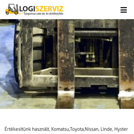
Ugrás a tartalomhoz
Ugrás a menühöz
Értékesítünk használt, Komatsu,Toyota,Nissan, Linde, Hyster