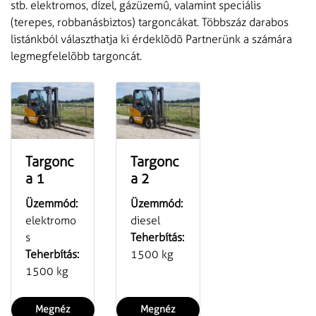
stb. elektromos, dízel, gázüzemû, valamint speciális
(terepes, robbanásbiztos) targoncákat. Többszáz darabos
listánkból választhatja ki érdeklõdõ Partnerünk a számára
legmegfelelõbb targoncát.
Targonc
Targonc
a 1
a 2
Üzemmód:
Üzemmód:
elektromo
diesel
s
Teherbítás:
Teherbítás:
1500 kg
1500 kg
Megnéz
Megnéz