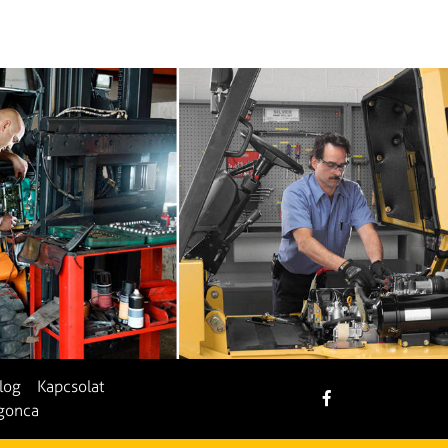
log
Kapcsolat
rgonca